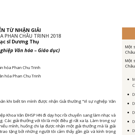
ỄN TỪ NHẬN GIẢI
ÓA PHAN CHÂU TRINH 2018
ạc sĩ Dương Thụ
Một 
 nghiệp Văn hóa – Giáo dục)
Châu
Một 
Châu
Văn hóa Phan Chu Trinh
Văn hóa Phan Chu Trinh
M
C
D
ăn khi biết tin mình được nhận Giải thường “Vì sự nghiệp Văn
D
D
hiệp Khoa Văn ĐHSP HN đi dạy học rồi chuyển sang làm nhạc và
. Các giải thưởng với tôi là một điều gì rất xa lạ. Làm trong sự
D
ểu mình, huống chi lại được nhận một giải thưởng mà là giải
D
rao tặng bởi những người tôi cảm thấy gần gũi và kính trọng