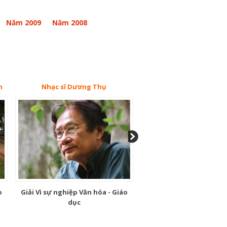
Năm 2009
Năm 2008
h
Nhạc sĩ Dương Thụ
Dịch giả Nguyễn T
o
Giải Vì sự nghiệp Văn hóa - Giáo
Giải Dịch thuật
dục
Xem tiếp