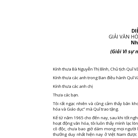
DI
GIẢI VĂN H
Nh
(Giải Vì sự
Kính thưa Bà Nguyễn Thị Bình, Chủ tịch Quĩ 
Kính thưa các anh trong Ban điều hành Quĩ 
Kính thưa các anh chị
Thưa các bạn.
Tôi rất ngạc nhiên và cũng cảm thấy băn kho
hóa và Giáo dục” mà Quĩ trao tặng.
Kể từ năm 1965 cho đến nay, sau khi tốt ng
hoạt động văn hóa, tôi luôn thấy mình lạc lõng
cô độc, chưa bao giờ dám mong mọi người hi
thưởng duy nhất hiện nay ở Việt Nam được t