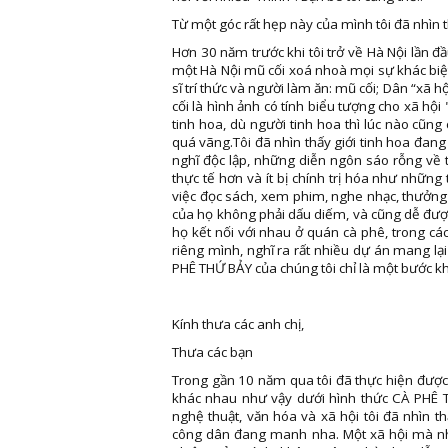
Từ một góc rất hẹp này của mình tôi đã nhìn t
Hơn 30 năm trước khi tôi trở về Hà Nội lần đ
một Hà Nội mũ cối xoá nhoà mọi sự khác biệt
sĩ trí thức và người làm ăn: mũ cối; Dân “xã 
cối là hình ảnh có tính biểu tượng cho xã hội 
tinh hoa, dù người tinh hoa thì lúc nào cũng c
quá vãng.Tôi đã nhìn thấy giới tinh hoa đang
nghĩ độc lập, những diễn ngôn sáo rỗng về t
thực tế hơn và ít bị chính trị hóa như những
việc đọc sách, xem phim, nghe nhạc, thưởng 
của họ không phải dấu diếm, và cũng dễ đượ
họ kết nối với nhau ở quán cà phê, trong cá
riêng mình, nghĩ ra rất nhiều dự án mang lạ
PHÊ THỨ BẢY của chúng tôi chỉ là một bước khở
Kính thưa các anh chị,
Thưa các bạn
Trong gần 10 năm qua tôi đã thực hiện được 
khác nhau như vậy dưới hình thức CÀ PHÊ 
nghệ thuật, văn hóa và xã hội tôi đã nhìn t
công dân đang manh nha. Một xã hội mà nhữ