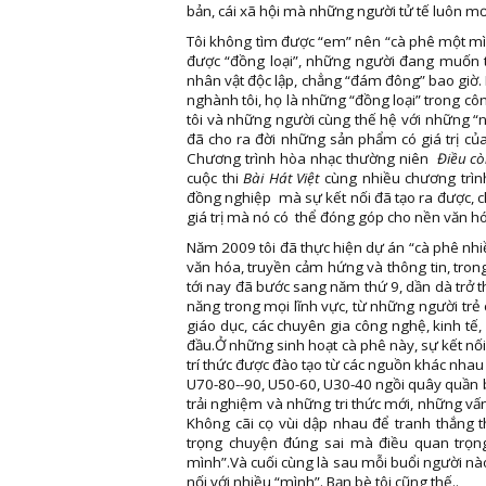
bản, cái xã hội mà những người tử tế luôn mơ
Tôi không tìm được “em” nên “cà phê một mìn
được “đồng loại”, những người đang muốn t
nhân vật độc lập, chẳng “đám đông” bao giờ. 
nghành tôi, họ là những “đồng loại” trong côn
tôi và những người cùng thế hệ với những “ng
đã cho ra đời những sản phẩm có giá trị c
Chương trình hòa nhạc thường niên
Điều cò
cuộc thi
Bài Hát Việt
cùng nhiều chương trình
đồng nghiệp mà sự kết nối đã tạo ra được, c
giá trị mà nó có thể đóng góp cho nền văn h
Năm 2009 tôi đã thực hiện dự án “cà phê nhi
văn hóa, truyền cảm hứng và thông tin, tron
tới nay đã bước sang năm thứ 9, dần dà trở 
năng trong mọi lĩnh vực, từ những người trẻ
giáo dục, các chuyên gia công nghệ, kinh t
đầu.Ở những sinh hoạt cà phê này, sự kết nối th
trí thức được đào tạo từ các nguồn khác nhau 
U70-80--90, U50-60, U30-40 ngồi quây quần 
trải nghiệm và những tri thức mới, những vấ
Không cãi cọ vùi dập nhau để tranh thắng 
trọng chuyện đúng sai mà điều quan trọng
mình”.Và cuối cùng là sau mỗi buổi người nào
nối với nhiều “mình”. Bạn bè tôi cũng thế..