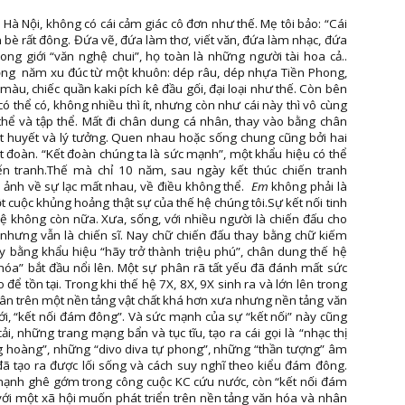
 Hà Nội, không có cái cảm giác cô đơn như thế. Mẹ tôi bảo: “Cái
 bè rất đông. Đứa vẽ, đứa làm thơ, viết văn, đứa làm nhạc, đứa
rong giới “văn nghệ chui”, họ toàn là những người tài hoa cả..
ồng năm xu đúc từ một khuôn: dép râu, dép nhựa Tiền Phong,
màu, chiếc quần kaki pích kê đầu gối, đại loại như thế. Còn bên
 thể có, không nhiều thì ít, nhưng còn như cái này thì vô cùng
thể và tập thể. Mất đi chân dung cá nhân, thay vào bằng chân
ệt huyết và lý tưởng. Quen nhau hoặc sống chung cũng bởi hai
kết đoàn. “Kết đoàn chúng ta là sức mạnh”, một khẩu hiệu có thể
n tranh.Thế mà chỉ 10 năm, sau ngày kết thúc chiến tranh
ảnh về sự lạc mất nhau, về điều không thể.
Em
không phải là
ột cuộc khủng hoảng thật sự của thế hệ chúng tôi.Sự kết nối tinh
 không còn nữa. Xưa, sống, với nhiều người là chiến đấu cho
 nhưng vẫn là chiến sĩ. Nay chữ chiến đấu thay bằng chữ kiếm
y bằng khẩu hiệu “hãy trở thành triệu phú”, chân dung thế hệ
óa” bắt đầu nổi lên. Một sự phân rã tất yếu đã đánh mất sức
để tồn tại. Trong khi thế hệ 7X, 8X, 9X sinh ra và lớn lên trong
ân trên một nền tảng vật chất khá hơn xưa nhưng nền tảng văn
i, “kết nối đám đông”. Và sức mạnh của sự “kết nối” này cũng
ải, những trang mạng bẩn và tục tĩu, tạo ra cái gọi là “nhạc thị
ng hoàng”, những “divo diva tự phong”, những “thần tượng” âm
đã tạo ra được lối sống và cách suy nghĩ theo kiểu đám đông.
c mạnh ghê gớm trong công cuộc KC cứu nước, còn “kết nối đám
ới một xã hội muốn phát triển trên nền tảng văn hóa và nhân