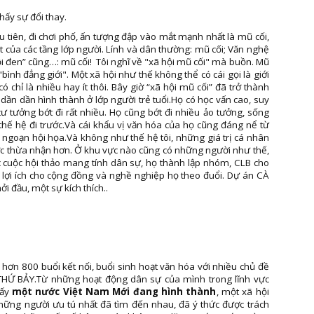
hấy sự đổi thay.
ầu tiên, đi chơi phố, ấn tượng đập vào mắt mạnh nhất là mũ cối,
 của các tầng lớp người. Lính và dân thường: mũ cối; Văn nghệ
hội đen” cũng…: mũ cối! Tôi nghĩ về "xã hội mũ cối" mà buồn. Mũ
"bình đẳng giới". Một xã hội như thế không thể có cái gọi là giới
ó chỉ là nhiều hay ít thôi. Bây giờ “xã hội mũ cối” đã trở thành
 dần dần hình thành ở lớp người trẻ tuổi.Họ có học vấn cao, suy
ư tưởng bớt đi rất nhiều. Họ cũng bớt đi nhiều ảo tưởng, sống
 thế hệ đi trước.Và cái khẩu vị văn hóa của họ cũng đáng nể từ
ngoạn hội họa.Và không như thế hệ tôi, những giá trị cá nhân
c thừa nhận hơn. Ở khu vực nào cũng có những người như thế,
c cuộc hội thảo mang tính dân sự, họ thành lập nhóm, CLB cho
i lợi ích cho cộng đồng và nghề nghiệp họ theo đuổi. Dự án CÀ
i đầu, một sự kích thích..
hơn 800 buổi kết nối, buổi sinh hoạt văn hóa với nhiều chủ đề
THỨ BẢY.Từ những hoạt động dân sự của mình trong lĩnh vực
hấy
một nước Việt Nam Mới đang hình thành
, một xã hội
ng người ưu tú nhất đã tìm đến nhau, đã ý thức được trách