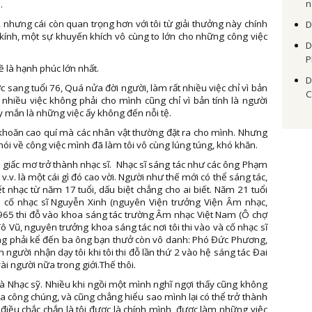
n
.
n, nhưng cái còn quan trọng hơn với tôi từ giải thưởng này chính
D
ính, một sự khuyến khích vô cùng to lớn cho những công việc
D
P
ẽ là hạnh phúc lớn nhất.
D
 sang tuổi 76, Quá nửa đời người, làm rất nhiều việc chỉ vì bản
C
t nhiều việc không phải cho mình cũng chỉ vì bản tính là người
ay mắn là những việc ấy không đến nỗi tệ.
ăn khoăn cao quí mà các nhân vật thường đặt ra cho mình. Nhưng
y nói về công việc mình đã làm tôi vô cùng lúng túng, khó khăn.
giấc mơ trở thành nhạc sĩ. Nhạc sĩ sáng tác như các ông Phạm
v. là một cái gì đó cao vời. Người như thế mới có thể sáng tác,
iết nhạc từ năm 17 tuổi, dấu biệt chẳng cho ai biết. Năm 21 tuổi
: cố nhạc sĩ Nguyễn Xinh (nguyên Viện trưởng Viện Âm nhạc,
1965 thi đỗ vào khoa sáng tác trường Âm nhạc Việt Nam (Ô chợ
Tô Vũ, nguyên trưởng khoa sáng tác nơi tôi thi vào và cố nhạc sĩ
ũng phải kể đến ba ông bạn thưở còn vô danh: Phó Đức Phương,
người nhận dạy tôi khi tôi thi đỗ lần thứ 2 vào hệ sáng tác Đai
i người nữa trong giới.Thế thôi.
ã là Nhạc sỹ. Nhiều khi ngồi một mình nghĩ ngợi thấy cũng không
a công chúng, và cũng chẳng hiểu sao mình lại có thể trở thành
iều chắc chắn là tôi được là chính mình, được làm những việc