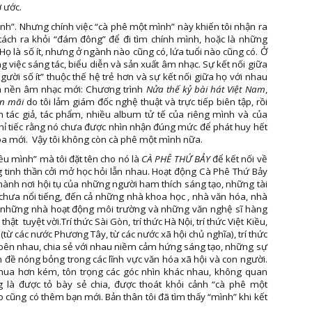
 ước.
h”. Nhưng chính việc “cà phê một mình” này khiến tôi nhận ra
ách ra khỏi “đám đông” để đi tìm chính mình, hoặc là những
Họ là số ít, nhưng ở ngành nào cũng có, lứa tuổi nào cũng có. Ở
g việc sáng tác, biểu diễn và sản xuất âm nhạc. Sự kết nối giữa
ười số ít” thuộc thế hệ trẻ hơn và sự kết nối giữa họ với nhau
ủa nền âm nhạc mới: Chương trình
Nửa thế kỷ bài hát Việt Nam
,
n mãi
do tôi lảm giám đốc nghệ thuật và trực tiếp biên tập, rồi
 tác giả, tác phẩm, nhiều album tử tế của riêng mình và của
hỉ tiếc rằng nó chưa được nhìn nhận đúng mức để phát huy hết
óa mới. Vậy tôi không còn cà phê một mình nữa.
ều mình” mà tôi đặt tên cho nó là
CÀ PHÊ THỨ BẢY
để kết nối về
g tinh thần cởi mở học hỏi lẫn nhau. Hoạt động Cà Phê Thứ Bảy
thành nơi hội tụ của những người ham thích sáng tạo, những tài
 chưa nổi tiếng, đến cả những nhà khoa học , nhà văn hóa, nhà
ế, những nhà hoạt động môi trường và những văn nghệ sĩ hàng
ật tuyệt vời.Trí thức Sài Gòn, trí thức Hà Nội, trí thức Việt Kiều,
(từ các nước Phương Tây, từ các nước xã hội chủ nghĩa), trí thức
bên nhau, chia sẻ với nhau niềm cảm hứng sáng tạo, những sự
n đề nóng bỏng trong các lĩnh vực văn hóa xã hội và con người.
thua hơn kém, tôn trọng các góc nhìn khác nhau, không quan
 là được tỏ bày sẻ chia, được thoát khỏi cảnh “cà phê một
 cũng có thêm bạn mới. Bản thân tôi đã tìm thấy “mình” khi kết