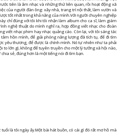
ước tiên là âm nhạc và những thứ liên quan, rồi hoạt động xã
iệc của người đàn ông: xây nhà, trang trí nội thất, làm vườn và
 được tốt nhất trong khả năng của mình.Với người chuyên nghiệp
này chỉ đúng với tôi khi tôi nhận làm album cho ca sĩ, làm giám
rình nghệ thuật do mình nghĩ ra, hợp đồng viết nhạc cho đoàn
g viết nhạc phim hay nhạc quảng cáo. Còn lại, với tôi sáng tác
tâm hồn mình, để giải phóng năng lượng đã tích tụ, để đi tìm
c yêu thương, để được là chính mình. Nó tự nhiên như ta phải
ội to lớn gì, không để tuyên truyền cho một lý tưởng xã hội nào,
 chia sẻ, đúng hơn là một tiếng nói đi tìm bạn.
tuổi là tôi ngày ấy.Một bài hát buồn, có cái gì đó rất mơ hồ mà