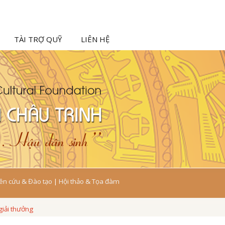
TÀI TRỢ QUỸ
LIÊN HỆ
ên cứu & Đào tạo
|
Hội thảo & Tọa đàm
giải thưởng