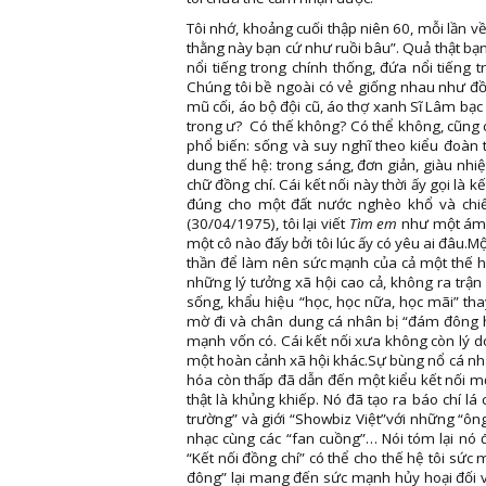
Tôi nhớ, khoảng cuối thập niên 60, mỗi lần về
thằng này bạn cứ như ruồi bâu”. Quả thật bạn
nổi tiếng trong chính thống, đứa nổi tiếng t
Chúng tôi bề ngoài có vẻ giống nhau như đ
mũ cối, áo bộ đội cũ, áo thợ xanh Sĩ Lâm bạc 
trong ư? Có thế không? Có thể không, cũng có
phổ biến: sống và suy nghĩ theo kiểu đoàn 
dung thế hệ: trong sáng, đơn giản, giàu nhi
chữ đồng chí. Cái kết nối này thời ấy gọi là 
đúng cho một đất nước nghèo khổ và chiế
(30/04/1975), tôi lại viết
Tìm em
như một ám 
một cô nào đấy bởi tôi lúc ấy có yêu ai đâu.M
thần để làm nên sức mạnh của cả một thế hệ
những lý tưởng xã hội cao cả, không ra trận
sống, khẩu hiệu “học, học nữa, học mãi” tha
mờ đi và chân dung cá nhân bị “đám đông h
mạnh vốn có. Cái kết nối xưa không còn lý do 
một hoàn cảnh xã hội khác.Sự bùng nổ cá nh
hóa còn thấp đã dẫn đến một kiểu kết nối mớ
thật là khủng khiếp. Nó đã tạo ra báo chí lá c
trường” và giới “Showbiz Việt”với những “ô
nhạc cùng các “fan cuồng”… Nói tóm lại nó 
“Kết nối đồng chí” có thể cho thế hệ tôi sứ
đông” lại mang đến sức mạnh hủy hoại đối v