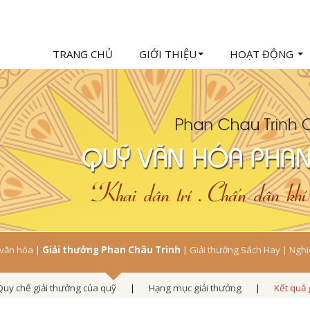
TRANG CHỦ
GIỚI THIỆU
HOẠT ĐỘNG
 văn hóa
|
Giải thưởng Phan Châu Trinh
|
Giải thưởng Sách Hay
|
Nghi
Quy chế giải thưởng của quỹ
|
Hạng mục giải thưởng
|
Kết quả 