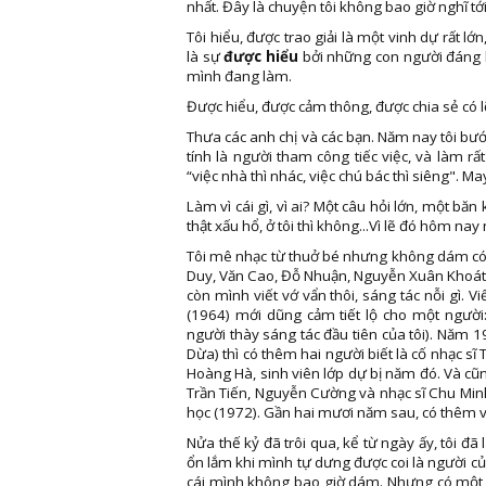
nhất. Đây là chuyện tôi không bao giờ nghĩ tới
Tôi hiểu, được trao giải là một vinh dự rất lớ
là sự
được hiểu
bởi những con người đáng k
mình đang làm.
Được hiểu, được cảm thông, được chia sẻ có l
Thưa các anh chị và các bạn. Năm nay tôi bước
tính là người tham công tiếc việc, và làm rấ
“việc nhà thì nhác, việc chú bác thì siêng". M
Làm vì cái gì, vì ai? Một câu hỏi lớn, một b
thật xấu hổ, ở tôi thì không...Vì lẽ đó hôm na
Tôi mê nhạc từ thuở bé nhưng không dám có 
Duy, Văn Cao, Đỗ Nhuận, Nguyễn Xuân Khoát v.
còn mình viết vớ vẩn thôi, sáng tác nỗi gì. V
(1964) mới dũng cảm tiết lộ cho một người
người thày sáng tác đầu tiên của tôi). Năm 
Dừa) thì có thêm hai người biết là cố nhạc sĩ 
Hoàng Hà, sinh viên lớp dự bị năm đó. Và c
Trần Tiến, Nguyễn Cường và nhạc sĩ Chu Minh 
học (1972). Gần hai mươi năm sau, có thêm và
Nửa thế kỷ đã trôi qua, kể từ ngày ấy, tôi đ
ổn lắm khi mình tự dưng được coi là người củ
cái mình không bao giờ dám. Nhưng có một đ