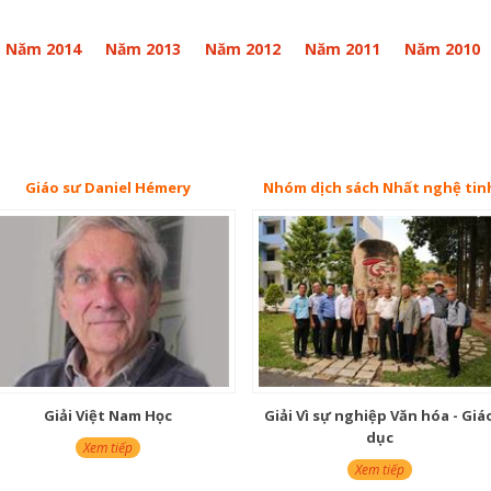
Năm 2014
Năm 2013
Năm 2012
Năm 2011
Năm 2010
Giáo sư Daniel Hémery
Nhóm dịch sách Nhất nghệ tin
Giải Việt Nam Học
Giải Vì sự nghiệp Văn hóa - Giá
dục
Xem tiếp
Xem tiếp