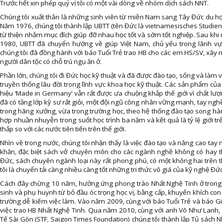
Trước hết xin phép quý vị tôi có một vài dòng về nhóm dịch sách NNT.
Chúng tôi xuất thân là những sinh viên từ miền Nam sang Tây Đức du
Năm 1976, chúng tôi thành lập UBTT (tên Đức là vietnamesisches Studienwer
từ thiện nhằm mục đích giúp đỡ nhau học tốt và sớm tốt nghiệp. Sau khi đ
1980, UBTT đã chuyển hướng về giúp Việt Nam, chủ yếu trong lãnh v
chúng tôi đã đồng hành với báo Tuổi Trẻ trao HB cho các em HS/SV, xây 
người dân tộc có chỗ trú ngụ ăn ở.
Phần lớn, chúng tôi đi Đức học kỹ thuật và đã được đào tạo, sống và làm v
truyền thống lâu đời trong lĩnh vực khoa học kỹ thuật. Các sản phẩm củ
hiệu ‘Made in Germany‘ vẫn rất được ưa chuộng khắp thế giới vì chất lư
đã có tầng lớp kỹ sư rất giỏi, một đội ngũ công nhân vững mạnh, tay ng
trong hãng xưởng, vừa trong trường học, theo hệ thống đào tạo song hà
hợp nhuần nhuyễn trong suốt học trình ba năm và kết quả là tỷ lệ giới tr
thấp so với các nước tiên tiến trên thế giới.
Nhìn về trong nước, chúng tôi nhận thấy là việc đào tạo và nâng cao t
khăn, đặc biệt sách vở chuyên môn cho các ngành nghề không có hay thiế
Đức, sách chuyên ngành loại này rất phong phú, có một không hai trên th
tôi là chuyển tải càng nhiều càng tốt những tri thức vô giá của kỹ nghê
Cách đây chừng 10 năm, hưởng ứng phong trào Nhất Nghệ Tinh ở trong
sinh và phụ huynh từ bỏ đầu óc trọng học vị, bằng cấp, khuyến khích con
trường dễ kiếm việc làm. Vào năm 2009, cùng với báo Tuổi Trẻ và báo Giá
việc trao HB Nhất Nghệ Tinh. Qua năm 2010, cùng với anh Võ Như Lanh,
Tế Sài Gòn (STF, Saigon Times Foundation) chúng tôi thành lập Tủ sách 