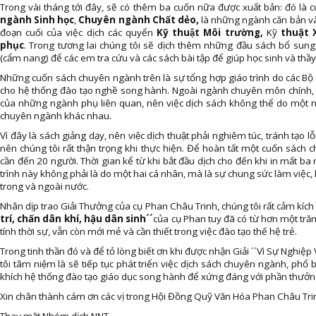
Trong vài tháng tới đây, sẽ có thêm ba cuốn nữa được xuất bản: đó là
ngành Sinh học
,
Chuyên ngành Chất dẻo,
là những ngành căn bản và
đoạn cuối của việc dịch các quyển
Kỹ thuật Môi trường,
Kỹ
thuật 
phục
. Trong tương lai chúng tôi sẽ dịch thêm những đầu sách bổ sung 
(cẩm nang) để các em tra cứu và các sách bài tập để giúp học sinh và thầy 
Những cuốn sách chuyên ngành trên là sự tổng hợp giáo trình do các B
cho hệ thống đào tạo nghề song hành. Ngoài ngành chuyên môn chính, sác
của những ngành phụ liên quan, nên việc dịch sách không thể do một ng
chuyên ngành khác nhau.
Vì đây là sách giảng dạy, nên việc dịch thuật phải nghiêm túc, tránh tạo l
nên chúng tôi rất thận trọng khi thực hiện. Để hoàn tất một cuốn sách c
cần đến 20 người. Thời gian kể từ khi bắt đầu dịch cho đến khi in mất b
trình này không phải là do một hai cá nhân, mà là sự chung sức làm việc
trong và ngoài nước.
Nhân dịp trao Giải Thưởng của cụ Phan Châu Trinh, chúng tôi rất cảm kíc
trí, chấn dân khí, hậu dân sinh´´
của cụ Phan tuy đã có từ hơn một t
tính thời sự, vẫn còn mới mẻ và cần thiết trong việc đào tạo thế hệ trẻ.
Trong tinh thần đó và để tỏ lòng biết ơn khi được nhận Giải ´´Vì Sự Nghiệp
tôi tâm niệm là sẽ tiếp tục phát triển việc dịch sách chuyên ngành, ph
khích hệ thống đào tạo giáo dục song hành để xứng đáng với phần thưởn
Xin chân thành cám ơn các vị trong Hội Đồng Quỹ Văn Hóa Phan Châu Trin