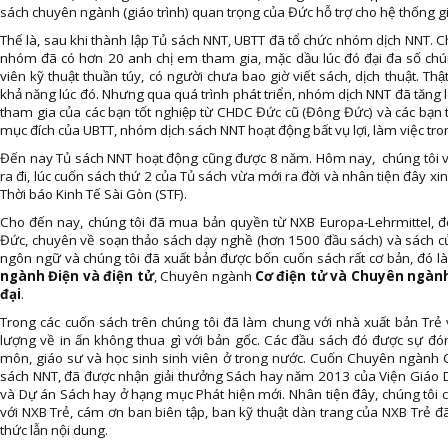
sách chuyên ngành (giáo trình) quan trọng của Đức hỗ trợ cho hệ thống gi
Thế là, sau khi thành lập Tủ sách NNT, UBTT đã tổ chức nhóm dịch NNT. Ch
nhóm đã có hơn 20
anh chị em tham gia, mặc dầu lúc đó đại đa số chún
viên kỹ thuật thuần túy, có người chưa bao giờ viết sách, dịch thuật. Thậ
khả năng lúc đó. Nhưng qua quá trình phát triển, nhóm dịch NNT đã tăng
tham gia của các bạn tốt nghiệp từ CHDC Đức cũ (Đông Đức) và các ba
mục đích của UBTT, nhóm dịch sách NNT hoạt động bất vụ lợi, làm việc tro
Đến nay Tủ sách NNT hoạt động cũng được 8 năm. Hôm nay, chúng tôi v
ra đi, lúc cuốn sách thứ 2 của Tủ sách vừa mới ra đời và nhân tiện đây x
Thời báo Kinh Tế Sài Gòn (STF).
Cho đến nay, chúng tôi đã mua bản quyền từ NXB Europa-Lehrmittel, 
Đức, chuyên về soạn thảo sách dạy nghề (hơn 1500 đầu sách) và sách c
ngôn ngữ và chúng tôi đã xuất bản được bốn cuốn sách rất cơ bản, đó l
ngành Điện và điện tử
, Chuyên ngành
Cơ điện tử và Chuyên ngành 
đại
.
Trong các cuốn sách trên chúng tôi đã làm chung với nhà xuất bản Trẻ 
lượng về in ấn không thua gì với bản gốc. Các đầu sách đó được sự đón 
môn, giáo sư và học sinh sinh viên ở trong nước. Cuốn Chuyên ngành 
sách NNT, đã được nhận giải thưởng Sách hay năm 2013 của Viện Giáo Dục
và Dự án Sách hay ở hạng mục Phát hiện mới. Nhân tiện đây, chúng tôi 
với NXB Trẻ, cám ơn ban biên tập, ban kỹ thuật dàn trang của NXB Trẻ 
thức lẫn nội dung.