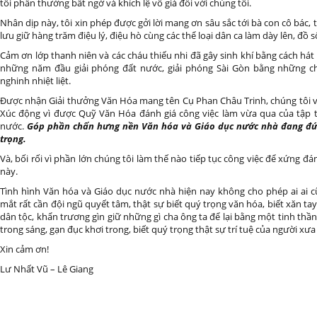
tôi phần thưởng bất ngờ và khích lệ vô giá đối với chúng tôi.
Nhân dịp này, tôi xin phép được gởi lời mang ơn sâu sắc tới bà con cô bác, t
lưu giữ hàng trăm điệu lý, điệu hò cùng các thể loại dân ca làm dày lên, đồ
Cảm ơn lớp thanh niên và các cháu thiếu nhi đã gây sinh khí bằng cách hát 
những năm đầu giải phóng đất nước, giải phóng Sài Gòn bằng những c
nghinh nhiệt liệt.
Được nhận Giải thưởng Văn Hóa mang tên Cụ Phan Châu Trinh, chúng tôi vô
Xúc động vì được Quỹ Văn Hóa đánh giá công việc làm vừa qua của tập th
nước.
Góp phần chấn hưng nền Văn hóa và Giáo dục nước nhà đang đứ
trọng.
Và, bối rối vì phần lớn chúng tôi làm thế nào tiếp tục công việc để xứng đ
này.
Tình hình Văn hóa và Giáo dục nước nhà hiện nay không cho phép ai ai 
mắt rất cần đội ngũ quyết tâm, thật sự biết quý trọng văn hóa, biết xăn ta
dân tộc, khẩn trương gìn giữ những gì cha ông ta để lại bằng một tinh thầ
trong sáng, gạn đục khơi trong, biết quý trọng thật sự trí tuệ của người xưa 
Xin cảm ơn!
Lư Nhất Vũ – Lê Giang