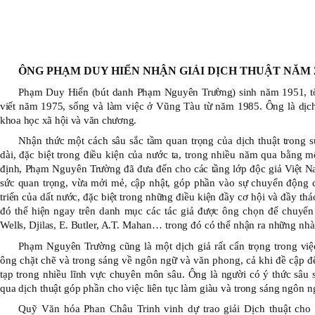
ÔNG PHẠM DUY HIỂN NHẬN GIẢI DỊCH THUẬT NĂM 
Phạm Duy Hiển (bút danh Phạm Nguyên Trường) sinh năm 1951, tố
viết năm 1975, sống và làm việc ở Vũng Tàu từ năm 1985. Ông là dịch 
khoa học xã hội và văn chương.
Nhận thức một cách sâu sắc tầm quan trọng của dịch thuật trong 
dài, đặc biệt trong điều kiện của nước ta, trong nhiều năm qua bằng m
định, Phạm Nguyên Trường đã đưa đến cho các tầng lớp độc giả Việt Na
sức quan trọng, vừa mởi mẻ, cập nhật, góp phần vào sự chuyển động c
triển của dất nước, đặc biệt trong những điều kiện đầy cơ hội và đầy th
đó thể hiện ngay trên danh mục các tác giả được ông chọn để chuyển 
Wells, Djilas,
E. Butler, A.T. Mahan… trong đó có thể nhận ra những nhà
Phạm Nguyên Trường cũng là một dịch giả rất cẩn trọng trong vi
ông chặt chẽ và trong sáng về ngôn ngữ và văn phong, cả khi đề cập 
tạp trong nhiều lĩnh vực chuyên môn sâu. Ông là người có ý thức sâu 
qua dịch thuật góp phần cho việc liên tục làm giàu và trong sáng ngôn n
Quỹ Văn hóa Phan Châu Trinh vinh dự trao giải Dịch thuật cho