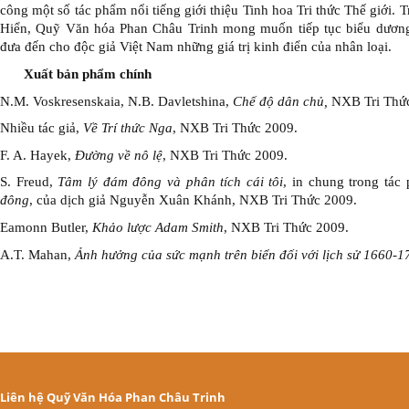
công một số tác phẩm nổi tiếng giới thiệu Tinh hoa Tri thức Thế giới.
Hiển, Quỹ Văn hóa Phan Châu Trinh mong muốn tiếp tục biểu dương
đưa đến cho độc giả Việt Nam những giá trị kinh điển của nhân loại.
Xuất bản phẩm chính
N.M. Voskresenskaia, N.B. Davletshina,
Chế độ dân chủ,
NXB Tri Thức
Nhiều tác giả,
Về Trí thức Nga
, NXB Tri Thức 2009.
F. A. Hayek,
Đường về nô lệ
, NXB Tri Thức 2009.
S. Freud,
Tâm lý đám đông và phân tích cái tôi
, in chung trong tá
đông
, của dịch giả Nguyễn Xuân Khánh, NXB Tri Thức 2009.
Eamonn Butler,
Khảo lược Adam Smith
, NXB Tri Thức 2009.
A.T. Mahan,
Ảnh hưởng của sức mạnh trên biển đối với lịch sử 1660-1
Liên hệ Quỹ Văn Hóa Phan Châu Trinh