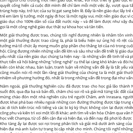
con người chủ trương một nền giáo dục khác, với một triết lý giáo dục k
quyết cống hiến cả cuộc đời mình để chỉ làm mỗi một việc ấy, vượt qua tất 
trùng hợp này, trở lực của sự bị gạt sang bên lề. Đấy là nền giáo dục lấy tr
trẻ em làm lý tưởng, một ngày đi học là một ngày vui, một nền giáo dục vì 
giáo dục cho 100% dân số của đất nước này – và để làm được như vậy đư
gọi là một công nghệ giáo dục thật sự khoa học và tân tiến.
Một giải thưởng được trao, chúng tôi nghĩ đương nhiên là nhằm tôn vin
một giải thưởng được trao cũng là, phải là biểu hiện sự ủng hộ rõ rệt củ
tưởng mà tổ chức ấy mong muốn góp phần cho thắng lợi của nó trong cuộc 
hội. Cũng đương nhiên những vấn đề lớn và sâu như vấn đề triết lý giáo dục
yếu nhất của nền giáo dục chúng ta hiện nay - là những vấn đề tinh tế và p
thực tiễn xã hội bằng những "công nghệ" cụ thể lại càng khó khăn và đòi h
kiến còn khác nhau, bàn luận, tranh luận về những vấn đề ấy là tất yếu và 
cũng muốn nói rõ một lần rằng giải thưởng của chúng ta là một giải thư
nhiệm về phương hướng đó, nhất là trong những vấn đề trọng đại như vấn 
Năm ngoái, giải thưởng Nghiên cứu đã được trao cho học giả lão thành 
suốt đời, qua địa bạ và bản đồ, chăm chú soi rõ và giải mã từng tấc đất củ
mừng chào đón một nhà nghiên cứu trẻ người Chăm, anh Inrasara, ngườ
được khai phá bao nhiêu ngoài những con đường thường được tập trung đ
các di tích kiến trúc nổi tiếng và các bi ký kỳ thực không còn lại được nh
công phu và kiên trì xoi một lối đi khác: anh tìm về văn hóa Chăm qua văn 
học viết Champa, từ cổ đến cận đại và hiện đại, và đến nay đã phơi lộ được
Kho tàng ấy lại được soi rọi trong phân tích và giải mã dưới ánh sáng của
hiện đại mà anh luôn tự trang bị cập nhật cho mình. Chúng tôi nghĩ những 