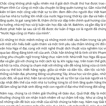
Chắc cũng không phải ngẫu nhiên mà ở giải dịch thuật thứ hai được tra
Phạm Vĩnh Cư cũng có một câu chuyện bị lãng quên tương tự. Gần nửa thế 
kiên trì làm một công việc thật sự to lớn: đem đến cho người đọc Việt 
của hai nhà tư tưởng lớn nhất của nước Nga trong thời kỳ cận đại và hiện đ
lãng quên, bị gạt sang bên lề, thậm chí bị vùi dập trên chính quê hương củ
tư tưởng, nhà mỹ học và lý luận văn học đặc sắc M. Bakhtin, và gần đây là V.
được phát hiện lại sau cải tổ đã được dư luận ở Nga coi là người đã chứn
"Nước Nga cũng có Plato của mình".
Có những tri thức mênh mông và những minh triết sâu thẳm trong tác 
với một vốn hiểu biết uyên thâm và một tình yêu sâu thẳm không chỉ đối 
văn hóa Nga vĩ đại, cọng với một nghệ thuật dịch thuật vừa nghiêm túc v
qua lao động đáng kính nể của anh. Chắc hẳn không hề là tình cờ khi Phạ
công phu chuyển ngữ trong hằng chục năm trời: Nhà triết học Nga đã qua 
đại và gần gũi với chúng ta một cách kỳ lạ, khi ngày nay, trên toàn thế giới
xã hội ta nữa, chúng ta chạm mặt với những vấn đề nỏng bỏng vừa có tính 
vừa cụ thể bức thiết hằng ngày, giữa cá nhân và dân tộc, dân tộc và hội
thống và hiện đại, phương Đông và phương Tây, khoa học và tôn giáo, nhữ
cuộc đời, về quá khứ, hiện tại và tương lai, về sự tồn tại của loài người và
cập nhật đến thế của một nhà tư tưởng từng bị cố tình lãng quên hằng t
đã làm sống lại thật sinh động một con người vĩ đại như thế trong đời sốn
Năm nay, chúng ta có thêm giải thưởng về Giáo dục. Quả thật đây là một
thưởng chúng tôi xin nhận trách nhiệm về sự chậm trễ này. Như ai cũng b
số những vấn đề bức xúc nhất của xã hội chúng ta hiện nay. Năm nay Giải