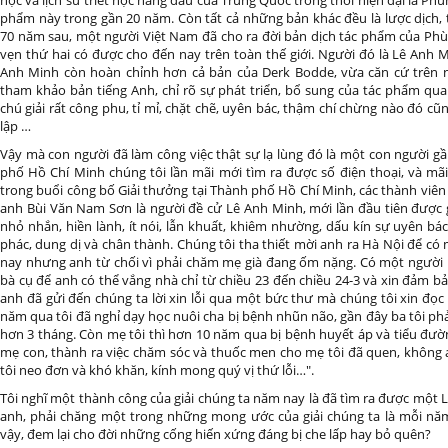
học và lịch sử triết học hàng đầu của Trung Quốc trong thời hiện đại là Ph
phẩm này trong gần 20 năm. Còn tất cả những bản khác đều là lược dịch, 
70 năm sau, một người Việt Nam đã cho ra đời bản dịch tác phẩm của Phù
vẹn thứ hai có được cho đến nay trên toàn thế giới. Người đó là Lê Anh 
Anh Minh còn hoàn chỉnh hơn cả bản của Derk Bodde, vừa căn cứ trên 
tham khảo bản tiếng Anh, chỉ rõ sự phát triển, bổ sung của tác phẩm qua
chú giải rất công phu, tỉ mỉ, chặt chẽ, uyên bác, thậm chí chừng nào đó c
lập …
Vậy mà con người đã làm công việc thật sự lạ lùng đó là một con người 
phố Hồ Chí Minh chúng tôi lần mãi mới tìm ra được số điện thoại, và mã
trong buổi công bố Giải thưởng tại Thành phố Hồ Chí Minh, các thành viên
anh Bùi Văn Nam Sơn là người đề cử Lê Anh Minh, mới lần đầu tiên được
nhỏ nhắn, hiền lành, ít nói, lẫn khuất, khiêm nhường, dấu kín sự uyên b
phác, dung dị và chân thành. Chúng tôi tha thiết mời anh ra Hà Nội để có
nay nhưng anh từ chối vì phải chăm mẹ già đang ốm nặng. Có một người
bà cụ để anh có thể vắng nhà chỉ từ chiều 23 đến chiều 24-3 và xin đảm b
anh đã gửi đến chúng ta lời xin lỗi qua một bức thư mà chúng tôi xin đọ
năm qua tôi đã nghỉ dạy học nuôi cha bị bệnh nhũn não, gần đây ba tôi phải
hơn 3 tháng. Còn mẹ tôi thì hơn 10 năm qua bị bệnh huyết áp và tiểu đường 
mẹ con, thành ra việc chăm sóc và thuốc men cho mẹ tôi đã quen, không 
tôi neo đơn và khó khăn, kính mong quý vị thứ lỗi…".
Tôi nghĩ một thành công của giải chúng ta năm nay là đã tìm ra được một
anh, phải chăng một trong những mong ước của giải chúng ta là mỗi nă
vậy, đem lại cho đời những cống hiến xứng đáng bị che lấp hay bỏ quên?