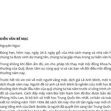
DIỄN VĂN BẾ MẠC
Nguyên Ngọc
Đúng hẹn, hôm nay, ngày 24-3, ngày giỗ của nhà cách mạng và nhà văn 
chúng ta được vinh dự mang tên, chúng ta lại gặp nhau trong sự kiện văn 
Trong không khí đầm ấm đó, xin cho phép tôi thay mặt Hội đồng Khoa họ
thưởng của Quỹ, được tâm sự cùng quý vị và các bạn về đôi điều Hội đồng 
thưởng năm nay.
Trước hết tôi xin nói về một người vắng mặt, dịch giả Lê Anh Minh, một 
dịch thuật năm nay. Người đề cử anh Lê Anh Minh là nghiên cứu triết học 
thưởng dịch thuật đầu tiên của quỹ chúng ta hai năm trước vì công trình 
đồ sộ của Kant. Cách đây mấy năm Bùi Văn Nam Sơn đã đọc được bản dịch
Phùng Hữu Lan, là bộ lịch sử triết học Trung Quốc lớn nhất, cơ bản và to
viết từ những năm 1931-1934. Bộ sách lớn này cho tới tận ngày nay mới c
sang tiếng Anh của Derk Bodde, là người đã quyết tìm sang tận Trung Quốc đ