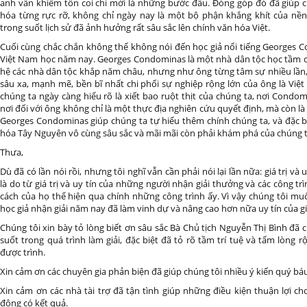
anh vẫn khiêm tốn coi chỉ mới là những bước đầu. Đóng góp đó đã giúp 
hóa từng rực rỡ, không chỉ ngày nay là một bộ phận khắng khít của nề
trong suốt lịch sử đã ảnh hưởng rất sâu sắc lên chính văn hóa Việt.
Cuối cùng chắc chắn không thể không nói đến học giả nổi tiếng Georges 
Việt Nam học năm nay. Georges Condominas là một nhà dân tộc học tầm cỡ 
hệ các nhà dân tộc khắp năm châu, nhưng như ông từng tâm sự nhiều lần
sâu xa, mạnh mẽ, bền bĩ nhất chi phối sự nghiệp rộng lớn của ông là Việ
chúng ta ngày càng hiểu rõ là xiết bao ruột thịt của chúng ta, nơi Condom
nơi đối với ông không chỉ là một thực địa nghiên cứu quyết định, mà còn là
Georges Condominas giúp chúng ta tự hiểu thêm chính chúng ta, và đặc 
hóa Tây Nguyên vô cùng sâu sắc và mãi mãi còn phải khám phá của chúng t
Thưa,
Dù đã có lần nói rồi, nhưng tôi nghĩ vẫn cần phải nói lại lần nữa: giá trị và
là do từ giá trị và uy tín của những người nhận giải thưởng và các công tr
cách của họ thể hiện qua chính những công trình ấy. Vì vậy chúng tôi mu
học giả nhận giải năm nay đã làm vinh dự và nâng cao hơn nữa uy tín của gi
Chúng tôi xin bày tỏ lòng biết ơn sâu sắc Bà Chủ tịch Nguyễn Thị Bình đã c
suốt trong quá trình làm giải, đặc biệt đã tỏ rõ tầm trí tuệ và tấm lòng r
được trình.
Xin cảm ơn các chuyên gia phản biện đã giúp chúng tôi nhiều ý kiến quý báu
Xin cảm ơn các nhà tài trợ đã tận tình giúp những điều kiện thuận lợi c
động có kết quả.