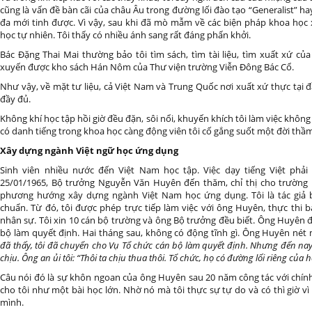
cũng là vấn đề bàn cãi của châu Âu trong đường lối đào tạo “Generalist” hay “
đa mới tinh được. Vì vậy, sau khi đã mò mẫm về các biện pháp khoa học x
học tự nhiên. Tôi thấy có nhiều ánh sang rất đáng phấn khởi.
Bác Đặng Thai Mai thường bảo tôi tìm sách, tìm tài liệu, tìm xuất xứ củ
xuyến được kho sách Hán Nôm của Thư viện trường Viễn Đông Bác Cổ.
Như vậy, về mặt tư liệu, cả Việt Nam và Trung Quốc nơi xuất xứ thực tại đầ
đầy đủ.
Không khí học tập hồi giờ đều đặn, sôi nổi, khuyến khích tôi làm việc khôn
có danh tiếng trong khoa học càng động viên tôi cố gắng suốt một đời thầm
Xây dựng ngành Việt ngữ học ứng dụng
Sinh viên nhiều nước đến Việt Nam học tập. Việc dạy tiếng Việt phải
25/01/1965, Bộ trưởng Nguyễn Văn Huyên đến thăm, chỉ thị cho trường
phương hướng xây dựng ngành Việt Nam học ứng dụng. Tôi là tác giả 
chuẩn. Từ đó, tôi được phép trực tiếp làm việc với ông Huyên, thực thi b
nhân sự. Tôi xin 10 cán bộ trường và ông Bộ trưởng đều biết. Ông Huyên 
bộ làm quyết định. Hai tháng sau, không có động tĩnh gì. Ông Huyên nét m
đã thấy, tôi đã chuyển cho Vụ Tổ chức cán bộ làm quyết định. Nhưng đến nay
chịu. Ông an ủi tôi: “Thôi ta chịu thua thôi. Tổ chức, họ có đường lối riêng của h
Câu nói đó là sự khôn ngoan của ông Huyên sau 20 năm công tác với chính
cho tôi như một bài học lớn. Nhờ nó mà tôi thực sự tự do và có thì giờ vì
mình.