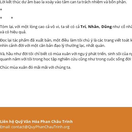
Lời kết thúc dư âm bao la xoáy vào tâm can ta trách nhiệm và bổn phận.
*
* *
Tóm lại, với một lòng cao cả vô vi, ta sẽ có cả
Trí, Nhân, Dũng
như cổ nhâ
và có hiệu quả.
Đọc lại tác phẩm đã xuất bản, một điều làm tôi chú ý là các trang viết toát 
nhìn cảnh đời với một căn bản đạo lý thường lạc, nhất quán.
Và, hầu như đời tôi chỉ biết có mùa xuân với ngụ ý phát triển, sinh sôi của 
quanh năm với tôi trong học tập nghiên cứu cũng như trong cuộc sống đời
Chúc mùa xuân đó mãi mãi với chúng ta.
Liên hệ Quỹ Văn Hóa Phan Châu Trinh
Email: contact@QuyPhanChauTrinh.org