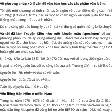
Về phương pháp xử lí vấn đề văn bản học các tác phẩm văn Nôm.
Tôi viết một chương có tính chất tuyên ngôn về quan điểm riêng của mình
chương
” (Lời quê 1, tr 21), nêu ra một số châm ngôn xác định lý do tồn tại
thống nhất trong một doanh nhân.
Dù cho sóng gió bão bùng, lý do tồn tại xin đừng có quên thắng lợi là chuyệ
Và tôi đã làm Truyện Kiều như một khuôn mẫu (specimen)
về xử 
phương pháp, tôi đã áp dụng những điều Descartes đã trình bày trong Di
người mở đầu cho khoa học hiện đại, tin tưởng sâu sắc vào sức mạnh củ
tạo ra một phương pháp mới, khoa học, đem lý tính thay thế cho lòng ti
hoài nghi làm phép suy luận.
Nhờ vậy,
Kiều
tái bản 33 lần kể từ 1972 đến nay với số lượng 200 ngàn bản.
Ngoài ra, về Nguyễn Du, với sự cộng tác của anh Trương Chính, cụ Lê Thước,
Nguyễn Du - Tác phẩm và lịch sử văn bản.
Nguyễn Du - Cuộc đời và tác phẩm.
Toàn tập Nguyễn Du
, in ở Hoa Kỳ.
Vốn liếng Hán Nôm ở miền Nam
Trong hai năm 1975 - 1976, tôi đi các tỉnh Nam Bộ mới sưu tầm đủ tài liệu
Ngoài ra với chữ Nôm Nam Bộ, tôi thôi không làm
Từ điển chữ Nôm
, vì ngữ
mặc dầu ông Maspéro đã công bố nó trên BEFEO từ năm 1912, mà xoay 