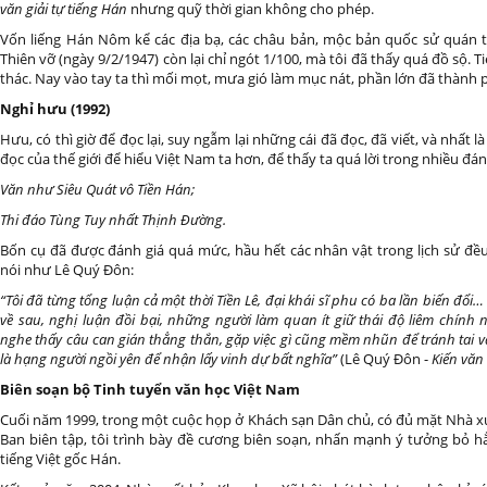
văn giải tự tiếng Hán
nhưng quỹ thời gian không cho phép.
Vốn liếng Hán Nôm kể các địa bạ, các châu bản, mộc bản quốc sử quán 
Thiên vỡ (ngày 9/2/1947) còn lại chỉ ngót 1/100, mà tôi đã thấy quá đồ sộ. T
thác. Nay vào tay ta thì mối mọt, mưa gió làm mục nát, phần lớn đã thành p
Nghỉ hưu (1992)
Hưu, có thì giờ để đọc lại, suy ngẫm lại những cái đã đọc, đã viết, và nhất 
đọc của thế giới để hiểu Việt Nam ta hơn, để thấy ta quá lời trong nhiều đánh 
Văn như Siêu Quát vô Tiền Hán;
Thi đáo Tùng Tuy nhất Thịnh Đường.
Bốn cụ đã được đánh giá quá mức, hầu hết các nhân vật trong lịch sử đều
nói như Lê Quý Đôn:
“Tôi đã từng tổng luận cả một thời Tiền Lê, đại khái sĩ phu có ba lần biến đổ
về sau, nghị luận đồi bại, những người làm quan ít giữ thái độ liêm chính 
nghe thấy câu can gián thẳng thắn, gặp việc gì cũng mềm nhũn để tránh tai 
là hạng người ngồi yên để nhận lấy vinh dự bất nghĩa”
(Lê Quý Đôn -
Kiến văn 
Biên soạn bộ Tinh tuyển văn học Việt Nam
Cuối năm 1999, trong một cuộc họp ở Khách sạn Dân chủ, có đủ mặt Nhà xuất
Ban biên tập, tôi trình bày đề cương biên soạn, nhấn mạnh ý tưởng bỏ 
tiếng Việt gốc Hán.