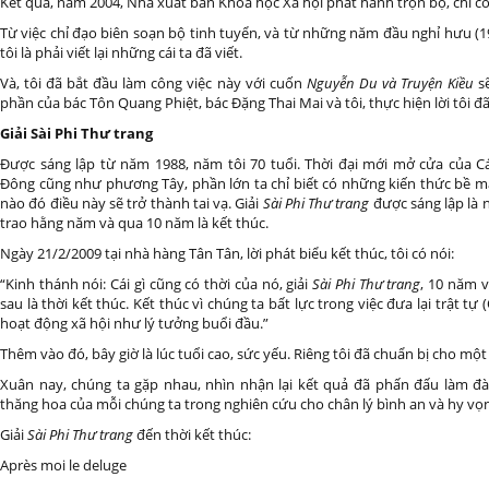
Kết quả, năm 2004, Nhà xuất bản Khoa học Xã hội phát hành trọn bộ, chỉ có
Từ việc chỉ đạo biên soạn bộ tinh tuyển, và từ những năm đầu nghỉ hưu (
tôi là phải viết lại những cái ta đã viết.
Và, tôi đã bắt đầu làm công việc này với cuốn
Nguyễn Du và Truyện Kiều
sẽ
phần của bác Tôn Quang Phiệt, bác Đặng Thai Mai và tôi, thực hiện lời tôi đã
Giải Sài Phi Thư trang
Được sáng lập từ năm 1988, năm tôi 70 tuổi. Thời đại mới mở cửa của
Đông cũng như phương Tây, phần lớn ta chỉ biết có những kiến thức bề mặ
nào đó điều này sẽ trở thành tai vạ. Giải
Sài Phi Thư trang
được sáng lập là n
trao hằng năm và qua 10 năm là kết thúc.
Ngày 21/2/2009 tại nhà hàng Tân Tân, lời phát biểu kết thúc, tôi có nói:
“Kinh thánh nói: Cái gì cũng có thời của nó, giải
Sài Phi Thư trang
, 10 năm v
sau là thời kết thúc. Kết thúc vì chúng ta bất lực trong việc đưa lại trật t
hoạt động xã hội như lý tưởng buổi đầu.”
Thêm vào đó, bây giờ là lúc tuổi cao, sức yếu. Riêng tôi đã chuẩn bị cho một 
Xuân nay, chúng ta gặp nhau, nhìn nhận lại kết quả đã phấn đấu làm đà
thăng hoa của mỗi chúng ta trong nghiên cứu cho chân lý bình an và hy vọ
Giải
Sài Phi Thư trang
đến thời kết thúc:
Après moi le deluge