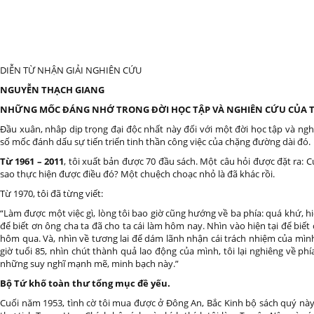
DIỄN TỪ NHẬN GIẢI NGHIÊN CỨU
NGUYỄN THẠCH GIANG
NHỮNG MỐC ĐÁNG NHỚ TRONG ĐỜI HỌC TẬP VÀ NGHIÊN CỨU CỦA T
Đầu xuân, nhâp dịp trọng đại độc nhất này đối với một đời học tập và nghiê
số mốc đánh dấu sự tiến triển tinh thần công việc của chặng đường dài đó.
Từ 1961 – 2011
, tôi xuất bản được 70 đầu sách. Một câu hỏi được đặt ra:
sao thực hiện được điều đó? Một chuệch choạc nhỏ là đã khác rồi.
Từ 1970, tôi đã từng viết:
“Làm được một việc gì, lòng tôi bao giờ cũng hướng về ba phía: quá khứ, hiệ
để biết ơn ông cha ta đã cho ta cái làm hôm nay. Nhìn vào hiện tại để biết
hôm qua. Và, nhìn về tương lai để dám lãnh nhận cái trách nhiệm của mìn
giờ tuổi 85, nhìn chút thành quả lao động của mình, tôi lại nghiêng về phí
những suy nghĩ mạnh mẽ, minh bạch này.”
Bộ Tứ khố toàn thư tổng mục đề yếu.
Cuối năm 1953, tình cờ tôi mua được ở Đông An, Bắc Kinh bộ sách quý này