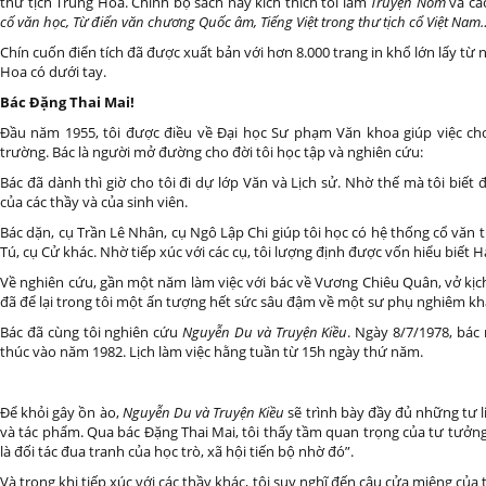
thư tịch Trung Hoa. Chính bộ sách này kích thích tôi làm
Truyện Nôm
và cá
cố văn học, Từ điển văn chương Quốc âm, Tiếng Việt trong thư tịch cổ Việt Nam
Chín cuốn điển tích đã được xuất bản với hơn 8.000 trang in khổ lớn lấy từ n
Hoa có dưới tay.
Bác Đặng Thai Mai!
Đầu năm 1955, tôi được điều về Đại học Sư phạm Văn khoa giúp việc ch
trường. Bác là người mở đường cho đời tôi học tập và nghiên cứu:
Bác đã dành thì giờ cho tôi đi dự lớp Văn và Lịch sử. Nhờ thế mà tôi biế
của các thầy và của sinh viên.
Bác dặn, cụ Trần Lê Nhân, cụ Ngô Lập Chi giúp tôi học có hệ thống cổ văn t
Tú, cụ Cử khác. Nhờ tiếp xúc với các cụ, tôi lượng định được vốn hiểu biết H
Về nghiên cứu, gần một năm làm việc với bác về Vương Chiêu Quân, vở kịc
đã để lại trong tôi một ấn tượng hết sức sâu đậm về một sư phụ nghiêm kh
Bác đã cùng tôi nghiên cứu
Nguyễn Du và Truyện Kiều
. Ngày 8/7/1978, bác 
thúc vào năm 1982. Lịch làm việc hằng tuần từ 15h ngày thứ năm.
Để khỏi gây ồn ào,
Nguyễn Du và Truyện Kiều
sẽ trình bày đầy đủ những tư l
và tác phẩm. Qua bác Đặng Thai Mai, tôi thấy tầm quan trọng của tư tưởng B
là đối tác đua tranh của học trò, xã hội tiến bộ nhờ đó”.
Và trong khi tiếp xúc với các thầy khác, tôi suy nghĩ đến câu cửa miệng của 