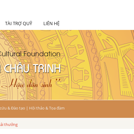
TÀI TRỢ QUỸ
LIÊN HỆ
cứu & Đào tạo
|
Hội thảo & Tọa đàm
iải thưởng