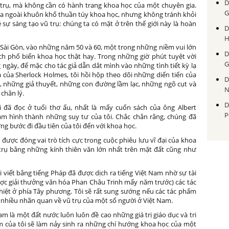
D
trụ, mà không cần có hành trang khoa học của một chuyên gia.
G
ra ngoài khuôn khổ thuần túy khoa học, nhưng không tránh khỏi
 sự sáng tạo vũ trụ: chúng ta có mặt ở trên thế giới này là hoàn
D
H
ở Sài Gòn, vào những năm 50 và 60, một trong những niềm vui lớn
D
h phổ biến khoa học thật hay. Trong những giờ phút tuyệt vời
G
 ngày, để mặc cho tác giả dẫn dắt mình vào những tình tiết kỳ lạ
a của Sherlock Holmes, tôi hồi hộp theo dõi những diến tiến của
D
 những giả thuyết, những con đường lầm lạc, những ngõ cụt và
N
 chân lý.
D
đã đọc ở tuổi thơ ấu, nhất là mấy cuốn sách của ông Albert
P
làm hình thành những suy tư của tôi. Chắc chắn rằng, chúng đã
ng bước đi đầu tiên của tôi đến với khoa học.
được đóng vai trò tích cực trong cuộc phiêu lưu vĩ đại của khoa
trụ bằng những kính thiên văn lớn nhất trên mặt đất cũng như
ôi viết bằng tiếng Pháp đã được dịch ra tiếng Việt Nam nhờ sự tài
c giải thưởng văn hóa Phan Châu Trinh mấy năm trước) các tác
ệt ở phía Tây phương. Tôi sẽ rất sung sướng nếu các tác phẩm
t nhiều nhãn quan về vũ trụ của một số người ở Việt Nam.
m là một đất nước luôn luôn đề cao những giá trị giáo dục và tri
hẩm của tôi sẽ làm nảy sinh ra những chí hướng khoa học của một