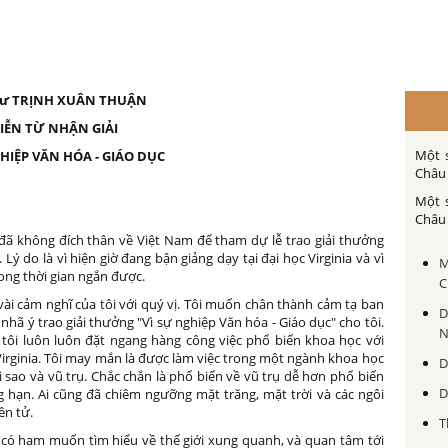
Sư TRỊNH XUÂN THUẬN
IỄN TỪ NHẬN GIẢI
Một 
GHIỆP VĂN HÓA - GIÁO DỤC
Châu 
Một 
Châu 
i đã không đích thân về Việt Nam để tham dự lễ trao giải thưởng
ý do là vì hiện giờ đang bận giảng dạy tại đại học Virginia và vì
M
ong thời gian ngắn được.
C
sẻ vài cảm nghĩ của tôi với quý vị. Tôi muốn chân thành cảm tạ ban
D
ã ý trao giải thưởng "Vì sự nghiệp Văn hóa - Giáo dục" cho tôi.
N
ì tôi luôn luôn đặt ngang hàng công việc phổ biến khoa học với
 Virginia. Tôi may mắn là được làm việc trong một ngành khoa học
D
i sao và vũ trụ. Chắc chắn là phổ biến về vũ trụ dễ hơn phổ biến
D
g hạn. Ai cũng đã chiêm ngưỡng mặt trăng, mặt trời và các ngôi
ên tử.
T
có ham muốn tìm hiểu về thế giới xung quanh, và quan tâm tới