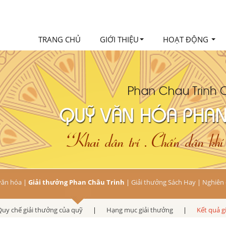
TRANG CHỦ
GIỚI THIỆU
HOẠT ĐỘNG
văn hóa
|
Giải thưởng Phan Châu Trinh
|
Giải thưởng Sách Hay
|
Nghiên 
Quy chế giải thưởng của quỹ
|
Hạng mục giải thưởng
|
Kết quả g