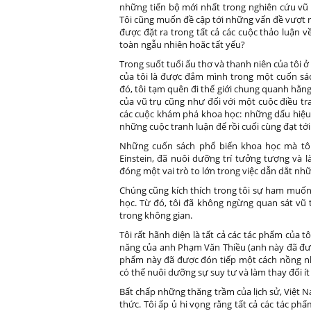
những tiến bộ mới nhất trong nghiên cứu vũ 
Tôi cũng muốn đề cập tới những vấn đề vượt 
được đặt ra trong tất cả các cuộc thảo luận về
toàn ngẫu nhiên hoăc tất yếu?
Trong suốt tuổi ấu thơ và thanh niên của tôi 
của tôi là được đắm mình trong một cuốn sác
đó, tôi tạm quên đi thế giới chung quanh hằng
của vũ trụ cũng như đối với một cuộc điều tr
các cuộc khám phá khoa học: những dấu hiệu,
những cuộc tranh luận để rồi cuối cùng đạt tới
Những cuốn sách phổ biến khoa học mà tôi 
Einstein, đã nuôi dưỡng trí tưởng tượng và 
đóng một vai trò to lớn trong việc dẫn dắt nhữ
Chúng cũng kích thích trong tôi sự ham muốn 
học. Từ đó, tôi đã không ngừng quan sát vũ 
trong không gian.
Tôi rất hãnh diện là tất cả các tác phẩm của t
năng của anh Phạm Văn Thiều (anh này đã đượ
phẩm này đã được đón tiếp một cách nồng nhi
có thể nuôi dưỡng sự suy tư và làm thay đổi í
Bất chấp những thăng trầm của lịch sử, Việt Na
thức. Tôi ấp ủ hi vọng rằng tất cả các tác p