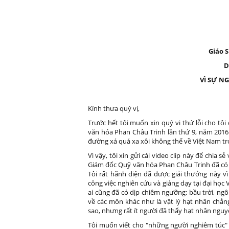
Giáo 
D
VÌ SỰ N
Kính thưa quý vị,
Trước hết tôi muốn xin quý vị thứ lỗi cho tô
văn hóa Phan Châu Trinh lần thứ 9, năm 2016. L
đường xá quá xa xôi không thể về Việt Nam tr
Vì vậy, tôi xin gửi cái video clip này để chia 
Giám đốc Quỹ văn hóa Phan Châu Trinh đã có nh
Tôi rất hãnh diện đã được giải thưởng này v
công việc nghiên cứu và giảng dạy tại đại học
ai cũng đã có dịp chiêm ngưỡng: bầu trời, ngô
về các môn khác như là vật lý hạt nhân chẳn
sao, nhưng rất ít người đã thấy hạt nhân nguy
Tôi muốn viết cho "những người nghiêm túc" 